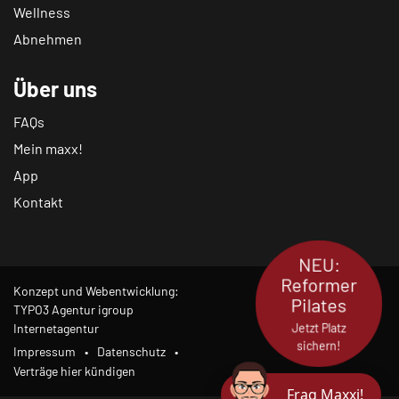
Wellness
Abnehmen
Über uns
FAQs
Mein maxx!
App
Kontakt
NEU:
Reformer
Konzept und Webentwicklung:
Pilates
TYPO3 Agentur igroup
Jetzt Platz
Internetagentur
sichern!
Impressum
Datenschutz
Verträge hier kündigen
Frag Maxxi!