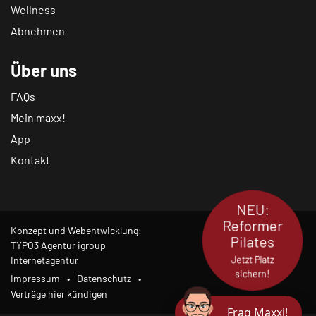
Wellness
Abnehmen
Über uns
FAQs
Mein maxx!
App
Kontakt
NEU:
Reformer
Konzept und Webentwicklung:
Pilates
TYPO3 Agentur igroup
Jetzt Platz
Internetagentur
sichern!
Impressum
Datenschutz
Verträge hier kündigen
Frag Maxxi!