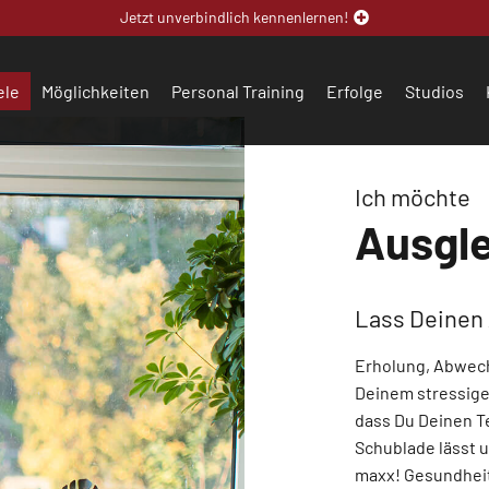
Jetzt unverbindlich kennenlernen!
ele
Möglichkeiten
Personal Training
Erfolge
Studios
Ich möchte
Ausgle
Lass Deinen A
Erholung, Abwechs
Deinem stressigen
dass Du Deinen Te
Schublade lässt 
maxx! Gesundhei