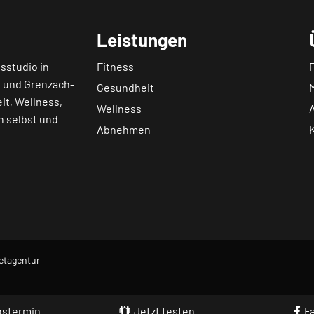
Leistungen
sstudio in
Fitness
n
und
Grenzach-
Gesundheit
it, Wellness,
Wellness
h selbst und
Abnehmen
etagentur
gstermin
Jetzt testen
F