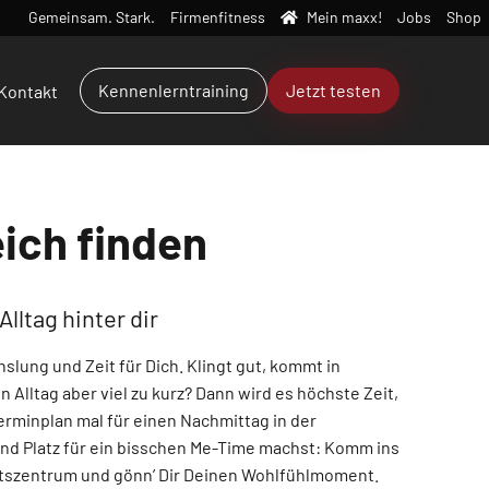
Gemeinsam. Stark.
Firmenfitness
Mein maxx!
Jobs
Shop
Kennenlerntraining
Jetzt testen
Kontakt
ich finden
lltag hinter dir
lung und Zeit für Dich. Klingt gut, kommt in
 Alltag aber viel zu kurz? Dann wird es höchste Zeit,
rminplan mal für einen Nachmittag in der
und Platz für ein bisschen Me-Time machst: Komm ins
tszentrum und gönn’ Dir Deinen Wohlfühlmoment.