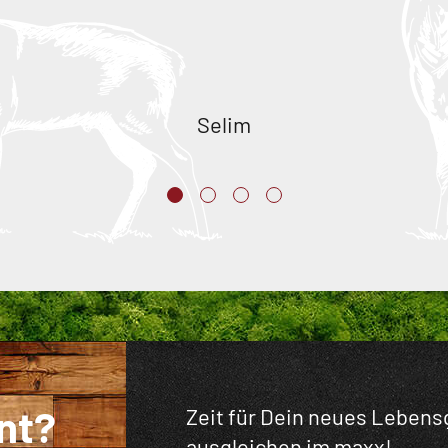
Selim
nt?
Zeit für Dein neues Lebensg
ausgleichen im maxx!