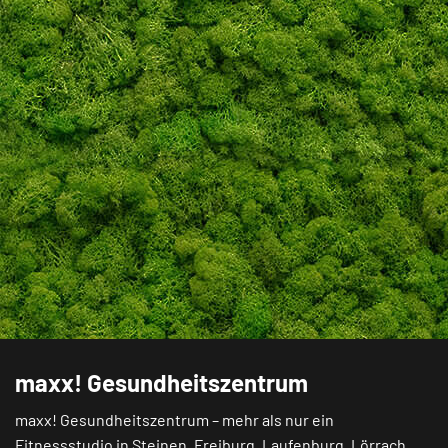
maxx! Gesundheitszentrum
maxx! Gesundheitszentrum – mehr als nur ein
Fitnessstudio in
Steinen
,
Freiburg
,
Laufenburg
,
Lörrach
,