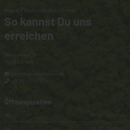
maxx! Fitnessstudio Lörrach
So kannst Du uns
erreichen
Wallbrunnstr. 84
79539
Lörrach
loerrach@maxx-fitness.de
+49 7621 47 47 5
Öffnungszeiten
Mo. – Fr.
08:00 – 22:00 Uhr
Sa.
10:00 – 16:00 Uhr