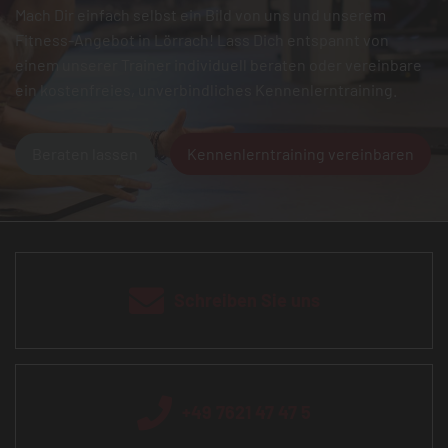
Mach Dir einfach selbst ein Bild von uns und unserem
Fitness-Angebot in Lörrach! Lass Dich entspannt von
einem unserer Trainer individuell beraten oder vereinbare
ein kostenfreies, unverbindliches Kennenlerntraining.
Beraten lassen
Kennenlerntraining vereinbaren
Schreiben Sie uns
+49 7621 47 47 5