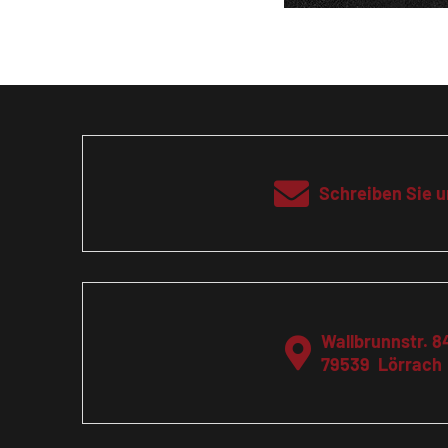
Schreiben Sie u
Wallbrunnstr. 8
79539
Lörrach