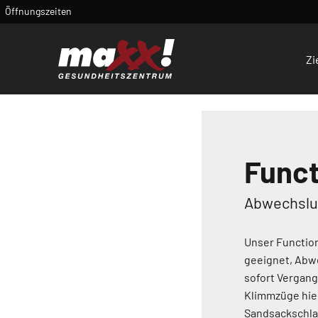
Öffnungszeiten
Zi
Funct
Abwechslun
Unser Function
geeignet, Abwe
sofort Vergang
Klimmzüge hier
Sandsackschla