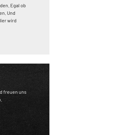
nden. Egal ob
ten. Und
ier wird
nd freuen uns
.