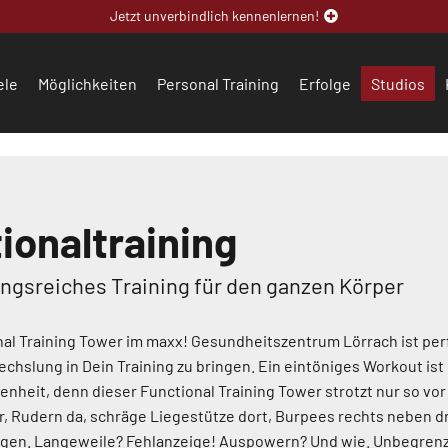
Jetzt unverbindlich kennenlernen!
ele
Möglichkeiten
Personal Training
Erfolge
Studios
ionaltraining
gsreiches Training für den ganzen Körper
al Training Tower im maxx! Gesundheitszentrum Lörrach ist per
chslung in Dein Training zu bringen. Ein eintöniges Workout ist
enheit, denn dieser Functional Training Tower strotzt nur so vo
, Rudern da, schräge Liegestütze dort, Burpees rechts neben dr
gen. Langeweile? Fehlanzeige! Auspowern? Und wie. Unbegren