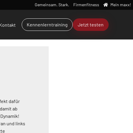
Gemeinsam. Stark.
Firmenfitness
Mein maxx!
Kennenlerntraining
Jetzt testen
Kontakt
fekt dafür
 damit ab
r Dynamik!
an und links
zte