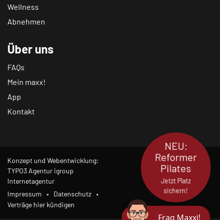
Wellness
Abnehmen
Über uns
FAQs
Mein maxx!
App
Kontakt
NEU:
Reformer
Konzept und Webentwicklung:
Pilates
TYPO3 Agentur igroup
Jetzt Platz
Internetagentur
sichern!
Impressum
Datenschutz
Verträge hier kündigen
Frag Maxxi!