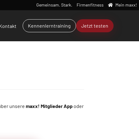
Gemeinsam. Stark.
Firmenfitness
Mein maxx!
Kennenlerntraining
Jetzt testen
Kontakt
 über unsere
maxx! Mitglieder App
oder