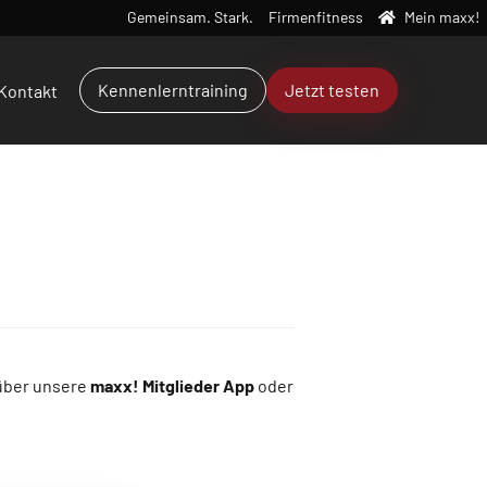
Gemeinsam. Stark.
Firmenfitness
Mein maxx!
Kennenlerntraining
Jetzt testen
Kontakt
 über unsere
maxx! Mitglieder App
oder