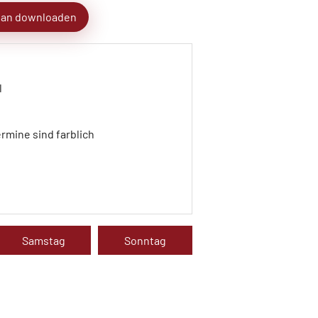
lan downloaden
l
rmine sind farblich
Samstag
Sonntag