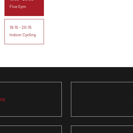
Five Gym
19:15 - 20:15
Indoor Cycling
ns