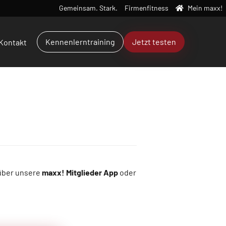
Gemeinsam. Stark.
Firmenfitness
Mein maxx!
Kennenlerntraining
Jetzt testen
Kontakt
 über unsere
maxx! Mitglieder App
oder