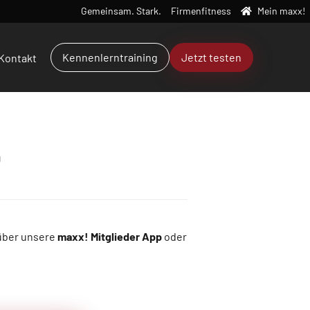
Gemeinsam. Stark.
Firmenfitness
Mein maxx!
Kennenlerntraining
Jetzt testen
Kontakt
n
 über unsere
maxx! Mitglieder App
oder