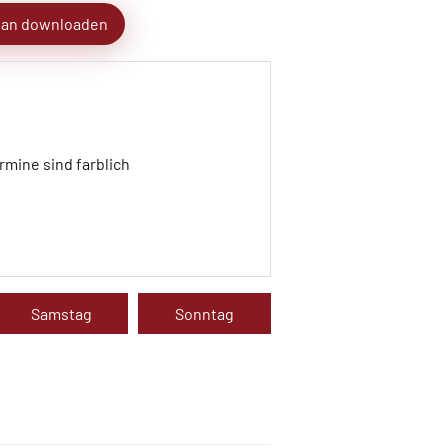
lan downloaden
rmine sind farblich
Samstag
Sonntag