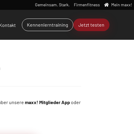
Gemeinsam. Stark.
Firmenfitness
Mein maxx!
Kennenlerntraining
Jetzt testen
Kontakt
n
 über unsere
maxx! Mitglieder App
oder