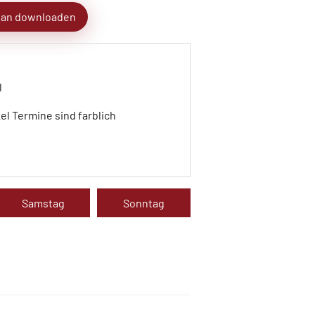
lan downloaden
l
kel Termine sind farblich
Samstag
Sonntag