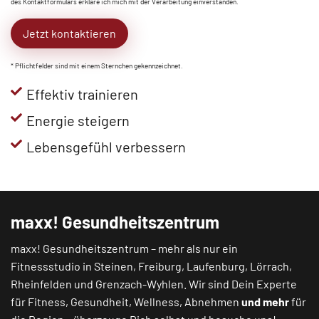
des Kontaktformulars erkläre ich mich mit der Verarbeitung einverstanden.
Jetzt kontaktieren
* Pflichtfelder sind mit einem Sternchen gekennzeichnet.
Effektiv trainieren
Energie steigern
Lebensgefühl verbessern
maxx! Gesundheitszentrum
maxx! Gesundheitszentrum – mehr als nur ein
Fitnessstudio in
Steinen
,
Freiburg
,
Laufenburg
,
Lörrach
,
Rheinfelden
und
Grenzach-Wyhlen
. Wir sind Dein Experte
für Fitness, Gesundheit, Wellness, Abnehmen
und mehr
für