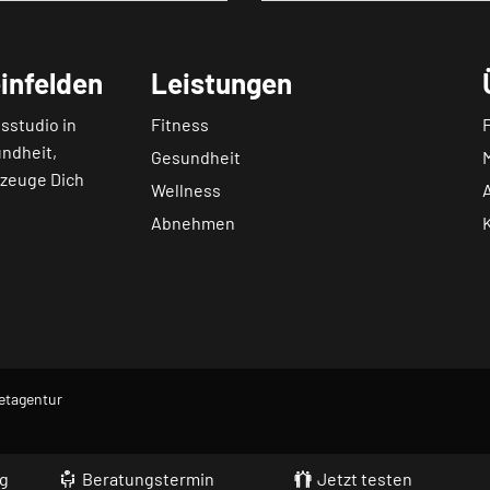
infelden
Leistungen
sstudio in
Fitness
undheit,
Gesundheit
rzeuge Dich
Wellness
Abnehmen
etagentur
ng
Beratungstermin
Jetzt testen