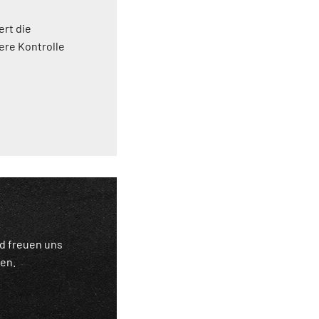
ert die
ere Kontrolle
nd freuen uns
nen.