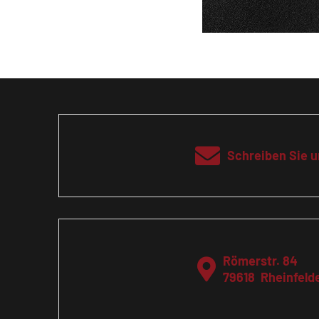
Schreiben Sie u
Römerstr. 84
79618
Rheinfeld