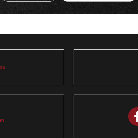
ns
en