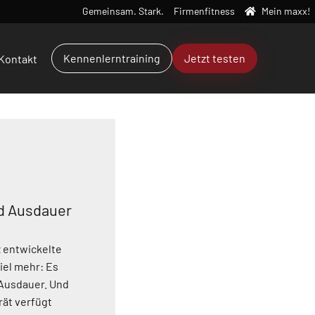
Gemeinsam. Stark.
Firmenfitness
Mein maxx!
Kennenlerntraining
Jetzt testen
Kontakt
nd Ausdauer
z entwickelte
iel mehr: Es
 Ausdauer. Und
ät verfügt