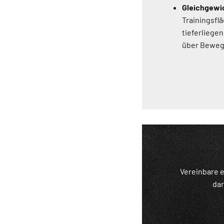
Gleichgewi
Trainingsflä
tieferliege
über Beweg
Vereinbare e
dar