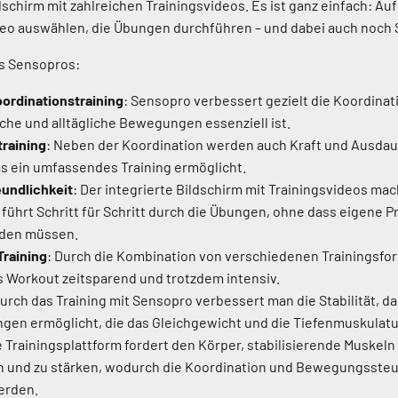
dschirm mit zahlreichen Trainingsvideos. Es ist ganz einfach: Auf
ideo auswählen, die Übungen durchführen – und dabei auch noch
es Sensopros:
oordinationstraining
: Sensopro verbessert gezielt die Koordinat
iche und alltägliche Bewegungen essenziell ist.
raining
: Neben der Koordination werden auch Kraft und Ausdaue
was ein umfassendes Training ermöglicht.
undlichkeit
: Der integrierte Bildschirm mit Trainingsvideos mac
 führt Schritt für Schritt durch die Übungen, ohne dass eigene
rden müssen.
Training
: Durch die Kombination von verschiedenen Trainingsfo
as Workout zeitsparend und trotzdem intensiv.
urch das Training mit Sensopro verbessert man die Stabilität, da
ngen ermöglicht, die das Gleichgewicht und die Tiefenmuskulatur
e Trainingsplattform fordert den Körper, stabilisierende Muskeln
en und zu stärken, wodurch die Koordination und Bewegungsste
erden.