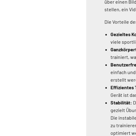
über einen Bil
stellen, ein V
Die Vorteile d
Gezieltes K
viele sportl
Ganzkörpert
trainiert, 
Benutzerfre
einfach und
erstellt we
Effizientes 
Gerät ist d
Stabilität:
D
gezielt Übu
Die instabil
zu trainier
optimiert w